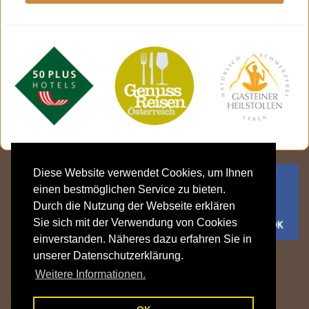
Diese Website verwendet Cookies, um Ihnen
einen bestmöglichen Service zu bieten.
Durch die Nutzung der Webseite erklären
Sie sich mit der Verwendung von Cookies
einverstanden. Näheres dazu erfahren Sie in
unserer Datenschutzerklärung.
Gasthof Klammstein | Familie Fritzenwanker
Weitere Informationen.
Klammstein 15 | 5632 Dorfgastein | Gasteinertal | Salzburger Land |
Österreich
T: +43 6433 7606 |
info@gasthof-klammstein.com