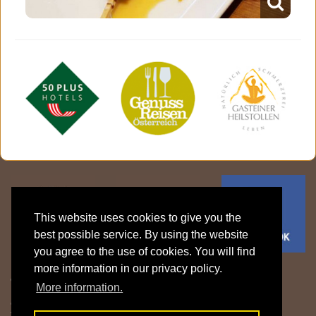
This website uses cookies to give you the
best possible service. By using the website
you agree to the use of cookies. You will find
more information in our privacy policy.
Gasthof Klammstein | Familie Fritzenwanker
More information.
Klammstein 15 | 5632 Dorfgastein | Gasteinertal | Salzburger Land |
Österreich
T: +43 6433 7606 |
info@gasthof-klammstein.com